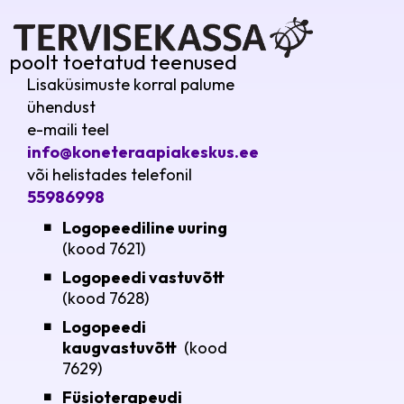
poolt toetatud teenused
Lisaküsimuste korral palume
ühendust
e-maili teel
info@koneteraapiakeskus.ee
või helistades telefonil
55986998
Logopeediline uuring
(kood 7621)
Logopeedi vastuvõtt
(kood 7628)
Logopeedi
kaugvastuvõtt
(kood
7629)
Füsioterapeudi