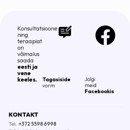
Konsultatsioone
ning
teraapiat
on
võimalus
saada
eesti ja
vene
keeles.
Jälgi
Tagasiside
meid
vorm
Facebookis
KONTAKT
Tel:
+372 5598 6998