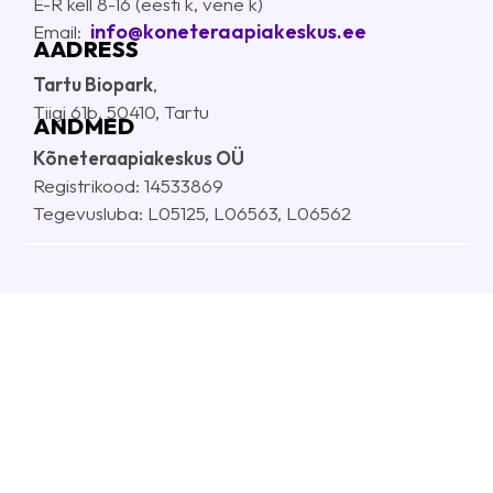
E-R kell 8-16 (eesti k, vene k)
info@koneteraapiakeskus.ee
E
mail:
AADRESS
Tartu Biopark
,
Tiigi 61b, 50410, Tartu
ANDMED
Kõneteraapiakeskus OÜ
Registrikood: 14533869
Tegevusluba: L05125, L06563, L06562