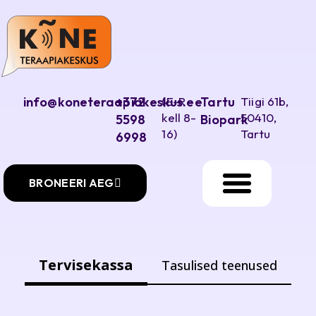
info@koneteraapiakeskus.ee
+372
(E-R
Tartu
Tiigi 61b,
kell 8-
50410,
5598
Biopark
16)
Tartu
6998
BRONEERI AEG
Tervisekassa
Tasulised teenused