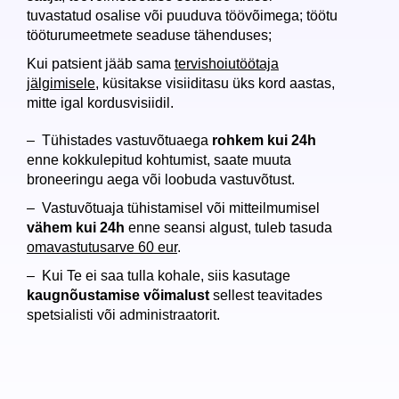
tuvastatud osalise või puuduva töövõimega; töötu
tööturumeetmete seaduse tähenduses;
Kui patsient jääb sama
tervishoiutöötaja
jälgimisele
, küsitakse visiiditasu üks kord aastas,
mitte igal kordusvisiidil.
– Tühistades vastuvõtuaega
rohkem kui 24h
enne kokkulepitud kohtumist, saate muuta
broneeringu aega või loobuda vastuvõtust.
– Vastuvõtuaja tühistamisel või mitteilmumisel
vähem kui 24h
enne seansi algust, tuleb tasuda
omavastutusarve 60 eur
.
– Kui Te ei saa tulla kohale, siis kasutage
kaugnõustamise võimalust
sellest teavitades
spetsialisti või administraatorit.