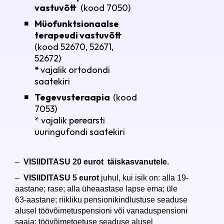
vastuvõtt
(kood 7050)
Müofunktsionaalse
terapeudi vastuvõtt
(kood 52670, 52671,
52672)
*
vajalik ortodondi
saatekiri
Tegevusteraapia
(
kood
7053)
* vajalik perearsti
uuringufondi saatekiri
–
VISIIDITASU 20 eurot täiskasvanutele.
–
VISIIDITASU 5 eurot
juhul, kui isik on: alla 19-
aastane; rase; alla üheaastase lapse ema; üle
63-aastane; riikliku pensionikindlustuse seaduse
alusel töövõimetuspensioni või vanaduspensioni
saaja; töövõimetoetuse seaduse alusel