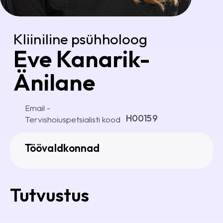
Kliiniline psühholoog
Eve Kanarik-
Änilane
Email -
H00159
Tervishoiuspetsialisti kood
Töövaldkonnad
Tutvustus