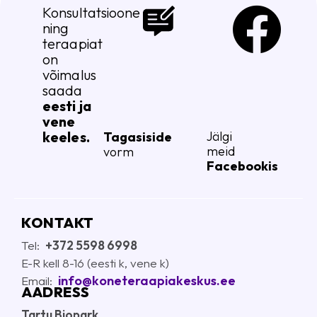
Konsultatsioone
ning
teraapiat
on
võimalus
saada
eesti ja
vene
keeles.
Jälgi
Tagasiside
meid
vorm
Facebookis
KONTAKT
Tel:
+372 5598 6998
E-R kell 8-16 (eesti k, vene k)
info@koneteraapiakeskus.ee
E
mail:
AADRESS
Tartu Biopark
,