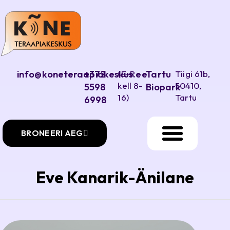
info@koneteraapiakeskus.ee
+372
(E-R
Tartu
Tiigi 61b,
kell 8-
50410,
5598
Biopark
16)
Tartu
6998
BRONEERI AEG
Eve Kanarik-Änilane