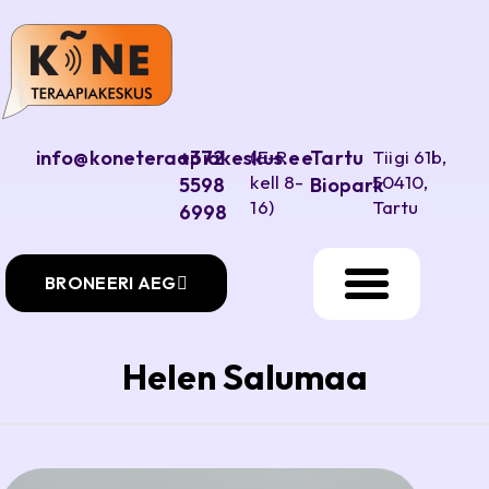
info@koneteraapiakeskus.ee
+372
(E-R
Tartu
Tiigi 61b,
kell 8-
50410,
5598
Biopark
16)
Tartu
6998
BRONEERI AEG
Helen Salumaa