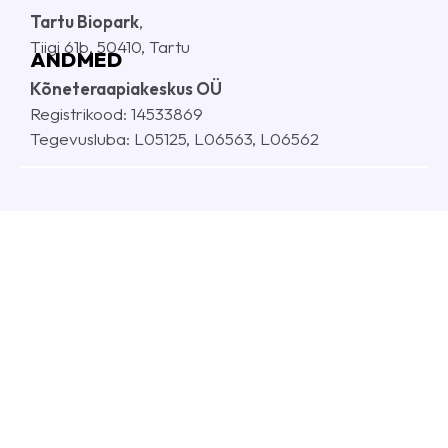
Tartu Biopark
,
Tiigi 61b, 50410, Tartu
ANDMED
Kõneteraapiakeskus OÜ
Registrikood: 14533869
Tegevusluba: L05125, L06563, L06562