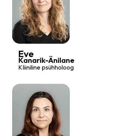
Eve
Kanarik-Änilane
Kliiniline psühholoog