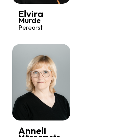
Elvira
Murde
Perearst
Anneli
Männamets