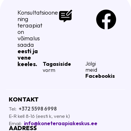
Konsultatsioone
ning
teraapiat
on
võimalus
saada
eesti ja
vene
keeles.
Jälgi
Tagasiside
meid
vorm
Facebookis
KONTAKT
Tel:
+372 5598 6998
E-R kell 8-16 (eesti k, vene k)
info@koneteraapiakeskus.ee
E
mail:
AADRESS