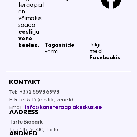
teraapiat
on
võimalus
saada
eesti ja
vene
keeles.
Jälgi
Tagasiside
meid
vorm
Facebookis
KONTAKT
Tel:
+372 5598 6998
E-R kell 8-16 (eesti k, vene k)
info@koneteraapiakeskus.ee
E
mail:
AADRESS
Tartu Biopark
,
Tiigi 61b, 50410, Tartu
ANDMED