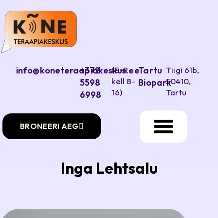
info@koneteraapiakeskus.ee
+372
(E-R
Tartu
Tiigi 61b,
kell 8-
50410,
5598
Biopark
16)
Tartu
6998
BRONEERI AEG
Inga Lehtsalu