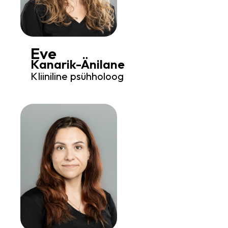
Eve
Kanarik-Änilane
Kliiniline psühholoog