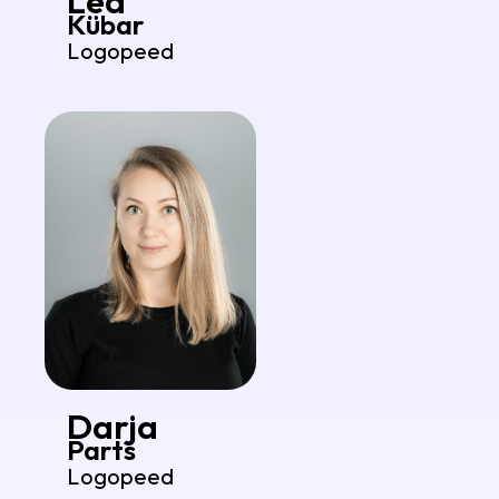
Lea
Kübar
Logopeed
Darja
Parts
Logopeed