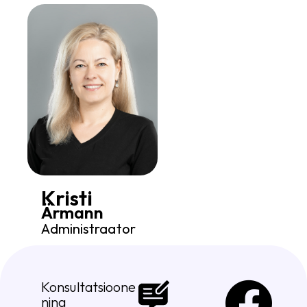
Kristi
Ärmann
Administraator
Konsultatsioone
ning